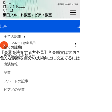
Kuroda
千葉県市川市相之川1丁目
Flute & Piano
School
黒田フルート教室・ピアノ教室
記事
全ての記事
フルート教室 黒田
全ての記事
3月24日
【楽器を演奏する方必見】音楽鑑賞は大切？
教室からのお知らせ
色んな演奏を自分の技術向上に役立てるには
出演情報
記事
フルートの記事
ピアノの記事