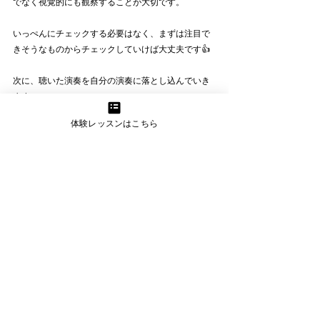
でなく視覚的にも観察することが大切です。
いっぺんにチェックする必要はなく、まずは注目で
きそうなものからチェックしていけば大丈夫です👍
次に、聴いた演奏を自分の演奏に落とし込んでいき
ます。
体験レッスンはこちら
そこで感じた印象や音をもとに、「自分ならどう演
奏するか」、「とりあえずこんなところを真似して
みよう」、「自分とはどう違うのか」といった考え
を持ちながら実際に演奏してみましょう。
（聴いた曲と同じ曲でなくてもOK！）
演奏を聴き、その演奏と自分の演奏について考え
る、自分でも演奏しながら試す。
このサイクルが、あなたの耳を育てて上達へと繋が
っていきます。