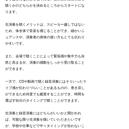
聴くかのどちらかを決めるところからスタートにな
ります。
生演奏を聴くメリットは、スピーカー越しではない
ため、体全体で音楽を感じることができ、細かいニ
ュアンスや、演奏者の身体の使い方もとても伝わり
やすいです。
また、会場で聴くことによって緊張感や集中力も自
然と高まる分、演奏の感動をしっかり受け取ること
ができます。
一方で、CDや動画で聴く録音演奏にはそういったラ
イブ感が伝わりづらいことがあるものの、巻き戻し
ができるため何度でも鑑賞することができ、時間を
選ばず自分のタイミングで聴くことができます。
生演奏と録音演奏にはどちらがいいかと聞かれれ
ば、可能な限り生演奏を聴いていただきたいです
が、学校や仕事などで中々タイミングが合わないこ