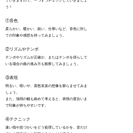
ていきますので、一つずつチェックしていきましょ
う！
①音色
柔らかい、暖かい、鋭い、分厚いなど、音色に対し
ての印象や感想を持ってみましょう。
②リズムやテンポ
テンポやリズムが正確か、またはテンポを揺らして
いる場合の曲の進み方も観察してみましょう。
③表現
明るい、暗いや、喜怒哀楽の想像を膨らませてみま
しょう。
また、強弱の幅も絡めて考えると、表情の度合いま
で印象が持ちやすいです。
④テクニック
速い指や息づかいをどう処理しているかを、音だけ