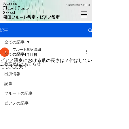
Kuroda
千葉県市川市相之川1丁目
Flute & Piano
School
黒田フルート教室・ピアノ教室
記事
全ての記事
フルート教室 黒田
全ての記事
2025年4月11日
ピアノ演奏における爪の長さは？伸ばしてい
教室からのお知らせ
ても大丈夫？
出演情報
記事
フルートの記事
ピアノの記事