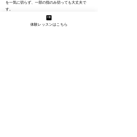
を一気に切らず、一部の指のみ切っても大丈夫で
す。
体験レッスンはこちら
いかがでしたか？
爪を短く保つことで、日常生活だけでなくピアノ演
奏の上達にも繋がります。
爪を切り忘れていてドキッとした方は是非これを機