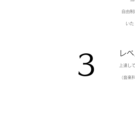
自由制
いた
レベ
3
上達し
​（音