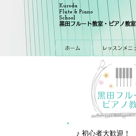
Kuroda
Flute & Piano
School
黒田フルート教室・ピアノ教室
ホーム
レッスンメニ
♪ 初心者大歓迎！