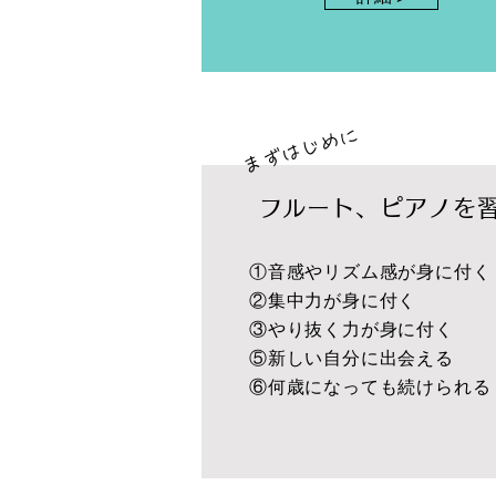
​まずはじめに
​フルート、ピアノを
①音感やリズム感が身に付く
②集中力が身に付く
③やり抜く力が身に付く
⑤新しい自分に出会える
​⑥何歳になっても続けられる