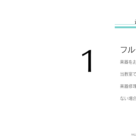
フル
1
楽器を
当教室
​楽器
ない場
当