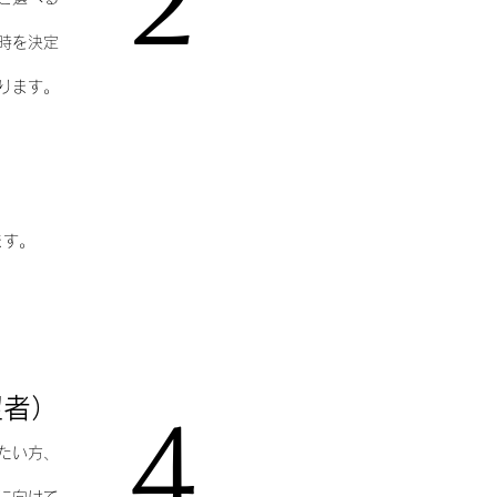
​2
時を決定
ります。
ます。
望者）
​4
たい方、