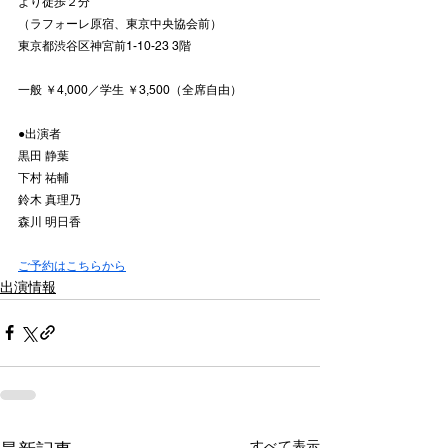
より徒歩２分
（ラフォーレ原宿、東京中央協会前）
東京都渋谷区神宮前1-10-23 3階
一般 ￥4,000／学生 ￥3,500（全席自由）
●出演者
黒田 静葉
下村 祐輔
鈴木 真理乃
森川 明日香
ご予約はこちらから
出演情報
すべて表示