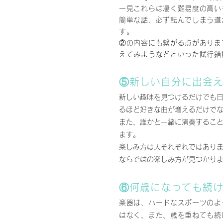
一見これらは凄く難易度の高い
簡単な話、必ず転んでしまう道
す。
②の内容にも繋がる点がありま
えてみようなどといった試行錯
⑤新しい自分に出会
新しい趣味を見つけるだけでも
るほど好きな曲が増えるだけで
また、誰かと一緒に演奏するこ
ます。
楽しみ方は人それぞれではあり
ならではの楽しみ方が見つかり
​⑥何歳になっても続
楽器は、ハードなスポーツのよ
はなく、
また、歳を重ねても続