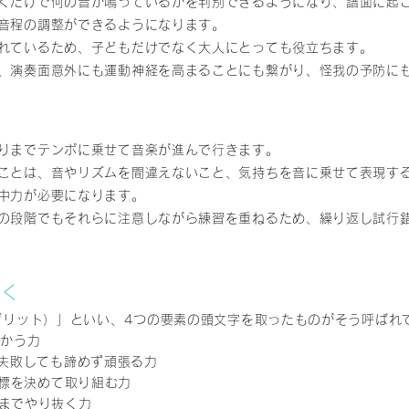
くだけで何の音が鳴っているかを判別できるようになり、譜面に起
音程の調整ができるようになります。
れているため、子どもだけでなく大人にとっても役立ちます。
、演奏面意外にも運動神経を高まることにも繋がり、怪我の予防に
りまでテンポに乗せて音楽が進んで行きます。
ことは、音やリズムを間違えないこと、気持ちを音に乗せて表現す
中力が必要になります。
の段階でもそれらに注意しながら練習を重ねるため、繰り返し試行
付く
（グリット）」といい、4つの要素の頭文字を取ったものがそう呼ばれ
向かう力
ス）＝失敗しても諦めず頑張る力
）＝目標を決めて取り組む力
最後までやり抜く力