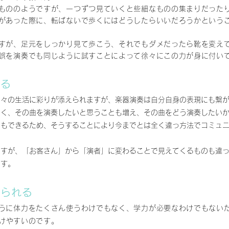
もののようですが、一つずつ見ていくと些細なものの集まりだった
があった際に、転ばないで歩くにはどうしたらいいだろうかという
すが、
足元をしっかり見て歩こう、それでもダメだったら靴を変え
誤を演奏でも同じように試すことによって徐々にこの力が身に付い
える
日々の生活に彩りが添えられますが、楽器演奏は自分自身の表現にも繋
なく、その曲を演奏したいと思うことも増え、その曲をどう演奏したい
ともできるため、そうすることにより今までとは全く違っ方法でコミュ
ますが、「お客さん」から「演者」に変わることで見えてくるものも違
ます。
けられる
うに体力をたくさん使うわけでもなく、学力が必要なわけでもない
けやすいのです。