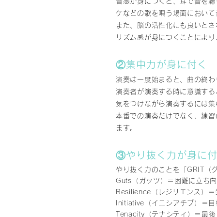
音感が身につくと、耳で音を聴
ケなどの歌を唄う場面において
また、脳の活性化にも良いとさ
リズム感が身につくことにより
②集中力が身に付く
演奏は一度始まると、曲の終わ
演奏者が演奏する時に意識する
気をつけながら演奏するには集
本番での演奏だけでなく、練習
ます。
③やり抜く力が身に
やり抜く力のことを「GRIT
Guts（ガッツ）＝困難に立ち
Resilience（レジリエン
Initiative（イニシアチブ
Tenacity（テナシティ）＝