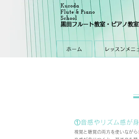
Kuroda
Flute & Piano
School
黒田フルート教室・ピアノ教室
ホーム
レッスンメニ
①音感やリズム感が
視覚と聴覚の両方を使いながら