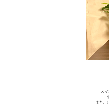
​ス
また、