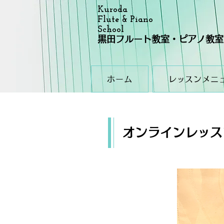
Kuroda
Flute & Piano
School
黒田フルート教室・ピアノ教室
ホーム
レッスンメニ
​オンラインレッス