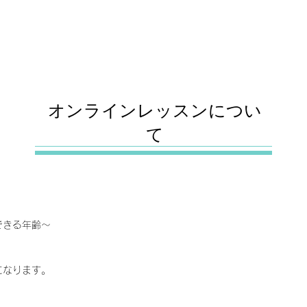
​オンライン
レッスンについ
て
できる年齢〜
になります。