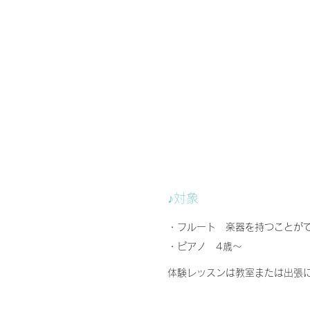
♪対象
・フルート
楽器を持つことが
・ピアノ
4歳〜
体験レッスンは教室または出張