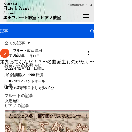
Kuroda
千葉県市川市相之川1丁目
Flute & Piano
School
黒田フルート教室・ピアノ教室
記事
全ての記事
フルート教室 黒田
全ての記事
2022年11月17日
第九ってなんだ！？〜名曲誕生ものがたり〜
教室からのお知らせ
2022年12月4日　日曜日
13:00 開場／14:00 開演
出演情報
EBIS 303イベントホール
記事
JR恵比寿駅東口より徒歩約3分
フルートの記事
入場無料
ピアノの記事